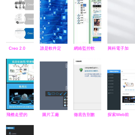
Creo 2.0
誰是軟件定
網絡監控軟
興科電子加
VS Creo
義存儲的先
件 全面了
盟充電樁
1.0 核心新
行者？——
解QQ、
智能軟件驅
功能解析與
解碼SDS的
MSN及郵
動下的新能
行業應用展
起源與早期
件監控功能
源汽車充電
望
實踐
新機遇
飛檐走壁的
圖片工廠
徹底告別數
探索Web前
家居信息化
一站式圖片
字威脅 手
端組態軟件
從中國泛家
處理神器的
把手教你安
可視化繪圖