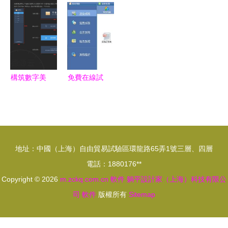
居產業真態
深度體驗
全卸載惡意
編輯器的新
度大會看軟
軟件
紀元
件如何賦能
未來
構筑數字美
免費在線試
學 系統軟
用軟件庫
件的視覺規
選軟件網軟
范設計指南
件體驗全攻
略
地址：中國（上海）自由貿易試驗區環龍路65弄1號三層、四層
電話：1880176**
Copyright © 2026
m.zckq.com.cn
軟件
躺平設計家（上海）科技有限公
司
軟件
版權所有
Sitemap